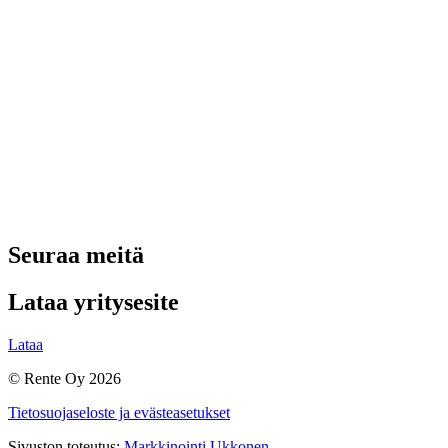
Seuraa meitä
Lataa yritysesite
Lataa
© Rente Oy 2026
Tietosuojaseloste ja evästeasetukset
Sivuston toteutus:
Markkinointi Ukkonen