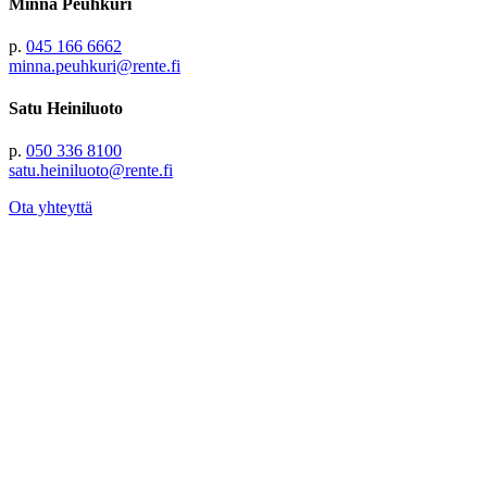
Minna Peuhkuri
p.
045 166 6662
minna.peuhkuri@rente.fi
Satu Heiniluoto
p.
050 336 8100
satu.heiniluoto@rente.fi
Ota yhteyttä