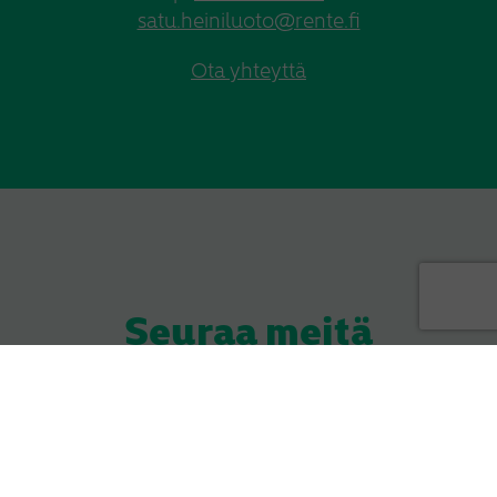
satu.heiniluoto@rente.fi
Ota yhteyttä
Seuraa meitä