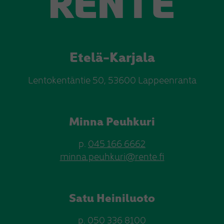
Etelä-Karjala
Lentokentäntie 50, 53600 Lappeenranta
Minna Peuhkuri
p.
045 166 6662
minna.peuhkuri@rente.fi
Satu Heiniluoto
p.
050 336 8100