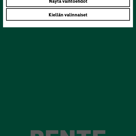
Näytä vaihtoehdot
Kiellän valinnaiset