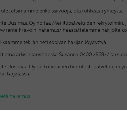
 olet etsimämme erikoissiivooja, ota rohkeasti yhteyttä
te Uusimaa Oy hoitaa Meriittipalveluiden rekrytoinnin.
w.rente.fi/avoin-hakemus/ haastattelemme hakijoita ko
kkaamme tekijän heti sopivan hakijan löydyttyä.
ätietoa arkisin tarvittaessa Susanna 0400 286877 tai sus
nte Uusimaa Oy on kotimainen henkilöstöpalveluajan yrit
lä-karjalassa.
hetä hakemus
nkkaa kaverille:
Facebook
Twitter
Email
Share