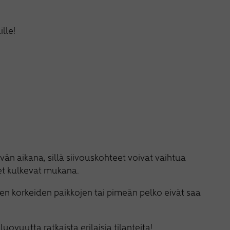
lle!
vän aikana, sillä siivouskohteet voivat vaihtua
eet kulkevat mukana.
oten korkeiden paikkojen tai pimeän pelko eivät saa
ovuutta ratkaista erilaisia tilanteita!