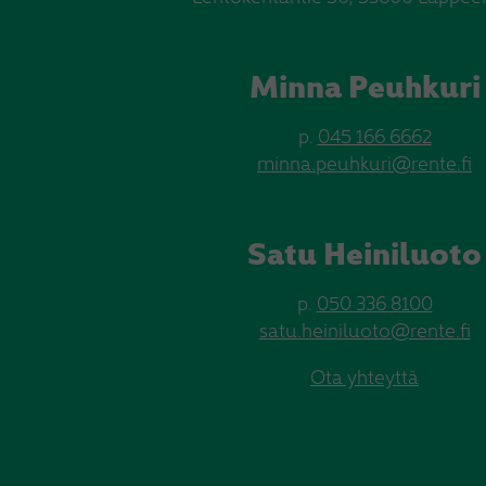
Minna Peuhkuri
p.
045 166 6662
minna.peuhkuri@rente.fi
Satu Heiniluoto
p.
050 336 8100
satu.heiniluoto@rente.fi
Ota yhteyttä