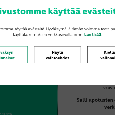
ivustomme käyttää evästei
tomme käyttää evästeitä. Hyväksymällä tämän voimme taata p
käyttökokemuksen verkkosivuillamme.
Lue lisää
.
väksyn
Näytä
Kiell
innaiset
vaihtoehdot
valinna
Upotu
Et ole antanut lupaa 
voiva
Salli upotusten
verk
nranta