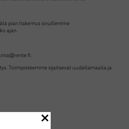
 Jätä pian hakemus sivuillemme
ko ajan.
anna@rente.fi.
ys. Toimipisteemme sijaitsevat uudellamaalla ja