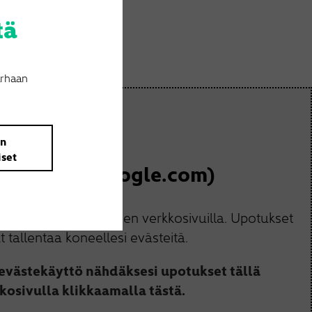
tä
arhaan
än
iset
s estetty (google.com)
upotusten käyttämiseen verkkosivuilla. Upotukset
t tallentaa koneellesi evästeitä.
 evästekäyttö nähdäksesi upotukset tällä
kosivulla klikkaamalla tästä.