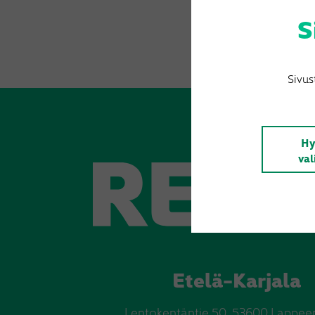
S
Sivus
Hy
val
Etelä-Karjala
Lentokentäntie 50, 53600 Lappee