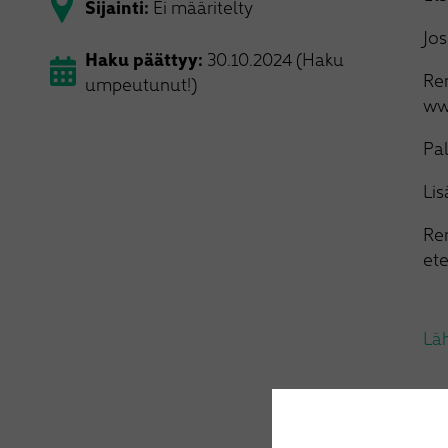
Sijainti:
Ei määritelty
Jos
Haku päättyy:
30.10.2024 (Haku
Ren
umpeutunut!)
ww
Pal
Lis
Re
ete
Lä
Vi