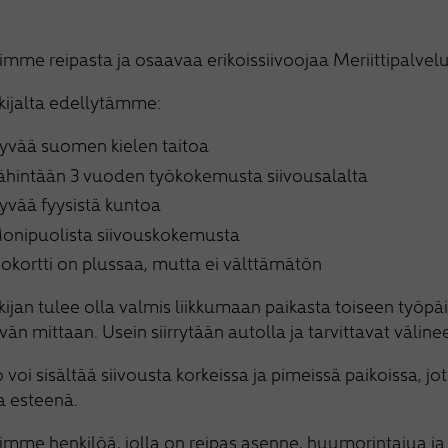
imme reipasta ja osaavaa erikoissiivoojaa Meriittipalvelui
kijalta edellytämme:
yvää suomen kielen taitoa
ähintään 3 vuoden työkokemusta siivousalalta
yvää fyysistä kuntoa
onipuolista siivouskokemusta
jokortti on plussaa, mutta ei välttämätön
ijan tulee olla valmis liikkumaan paikasta toiseen työpäi
vän mittaan. Usein siirrytään autolla ja tarvittavat välin
 voi sisältää siivousta korkeissa ja pimeissä paikoissa, j
a esteenä.
imme henkilöä, jolla on reipas asenne, huumorintajua ja lu