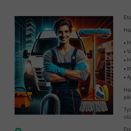
Ets
Ha
H
V
H
M
A
Hak
päi
Työ
oll
Ets