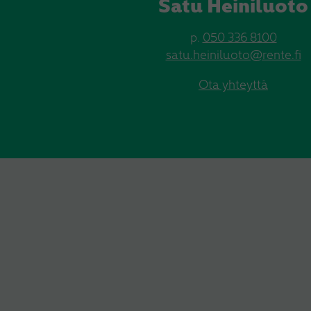
Satu Heiniluoto
p.
050 336 8100
satu.heiniluoto@rente.fi
Ota yhteyttä