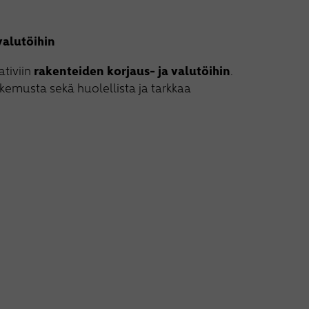
alutöihin
tiviin
rakenteiden korjaus- ja valutöihin
.
musta sekä huolellista ja tarkkaa