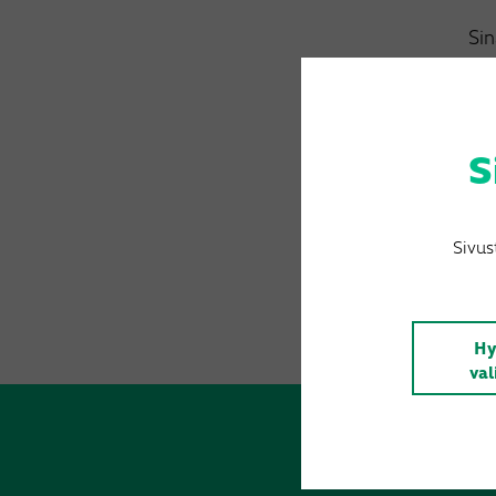
Sin
Lä
S
Vi
Sivus
Hy
val