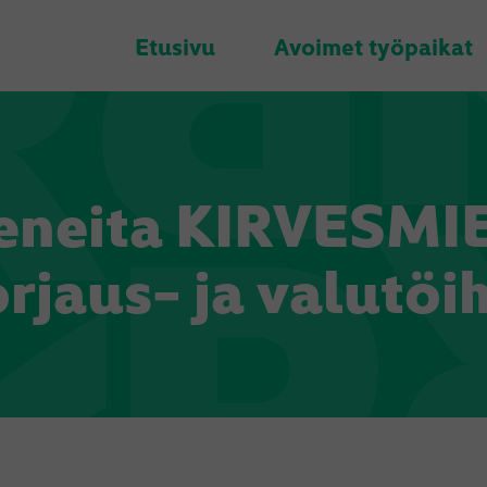
Etusivu
Avoimet työpaikat
neita KIRVESMIEH
rjaus- ja valutöi