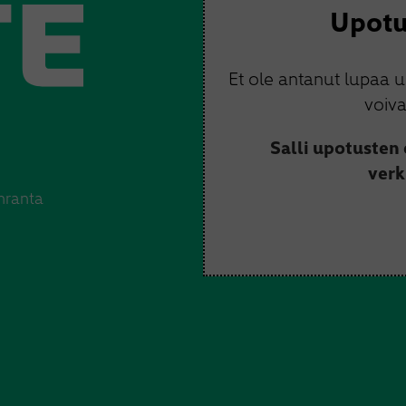
Upotu
Et ole antanut lupaa 
voiva
Salli upotusten
verk
nranta