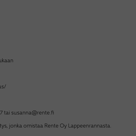
mukaan
us/
7 tai susanna@rente.fi
tys, jonka omistaa Rente Oy Lappeenrannasta.