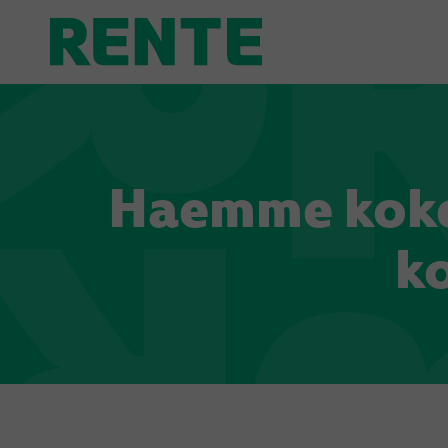
Haemme koke
ko