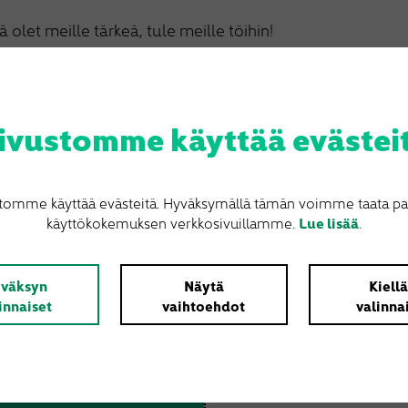
ä olet meille tärkeä, tule meille töihin!
hetä hakemus
ivustomme käyttää evästei
nkkaa kaverille:
Facebook
Twitter
Email
Share
tomme käyttää evästeitä. Hyväksymällä tämän voimme taata p
käyttökokemuksen verkkosivuillamme.
Lue lisää
.
väksyn
Näytä
Kiell
innaiset
vaihtoehdot
valinna