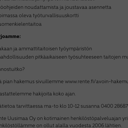
yöohjeiden noudattamista ja joustavaa asennetta
oimassa oleva työturvallisuuskortti
uomenkielentaitoa
rjoamme:
akaan ja ammattitaitoisen työympäristön
ahdollisuuden pitkäaikaiseen työsuhteeseen taitojen 
nnostuitko?
tä pian hakemus sivuillemme www.rente.fi/avoin-hakem
astattelemme hakijoita koko ajan.
ätietoa tarvittaessa ma-to klo 10-12 susanna 0400 28687
nte Uusimaa Oy on kotimainen henkilöstöpalveluajan yri
kilöstöllämme on ollut alalla vuodesta 2006 lähtien.