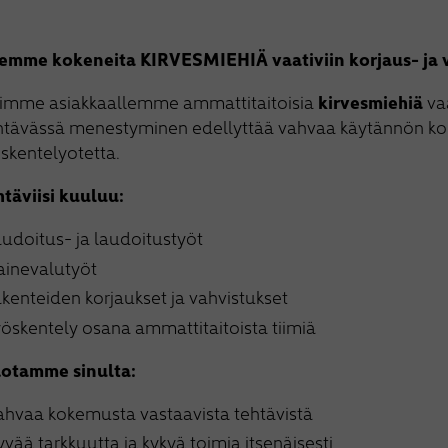
emme kokeneita KIRVESMIEHIÄ vaativiin korjaus- ja v
simme asiakkaallemme ammattitaitoisia
kirvesmiehiä
vaa
htävässä menestyminen edellyttää vahvaa käytännön koke
skentelyotetta.
htäviisi kuuluu:
audoitus- ja laudoitustyöt
ainevalutyöt
akenteiden korjaukset ja vahvistukset
yöskentely osana ammattitaitoista tiimiä
otamme sinulta:
ahvaa kokemusta vastaavista tehtävistä
yvää tarkkuutta ja kykyä toimia itsenäisesti