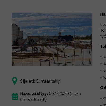
Ha
Et
Te
työ
Te
r
p
r
t
Sijainti:
Ei määritelty
Od
Haku päättyy:
05.12.2025 (Haku
v
umpeutunut!)
h