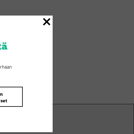
tä
arhaan
än
iset