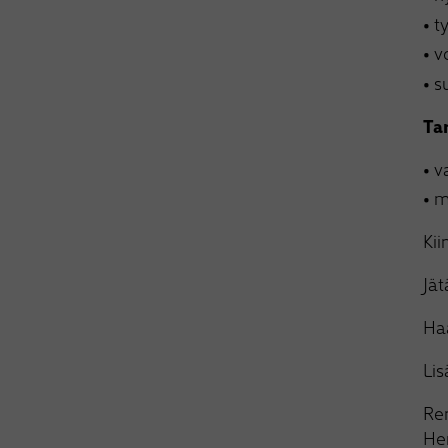
t
v
s
Ta
v
m
Kii
Jä
Ha
Lis
Re
Hen