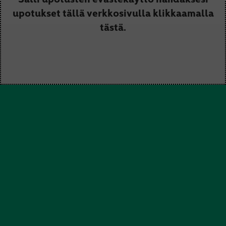
upotukset tällä verkkosivulla klikkaamalla
tästä.