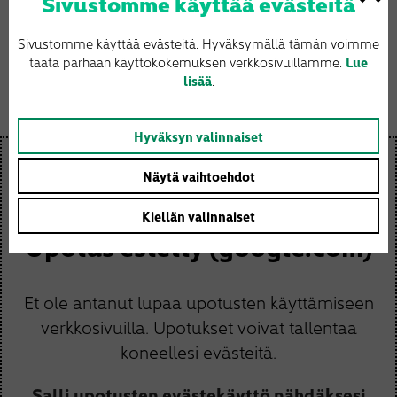
Sivustomme käyttää evästeitä
Vinkkaa kaverille:
Sivustomme käyttää evästeitä. Hyväksymällä tämän voimme
Facebook
Twitter
Email
Share
taata parhaan käyttökokemuksen verkkosivuillamme.
Lue
lisää
.
Hyväksyn valinnaiset
Näytä vaihtoehdot
Kiellän valinnaiset
Upotus estetty (google.com)
Et ole antanut lupaa upotusten käyttämiseen
verkkosivuilla. Upotukset voivat tallentaa
koneellesi evästeitä.
Salli upotusten evästekäyttö nähdäksesi