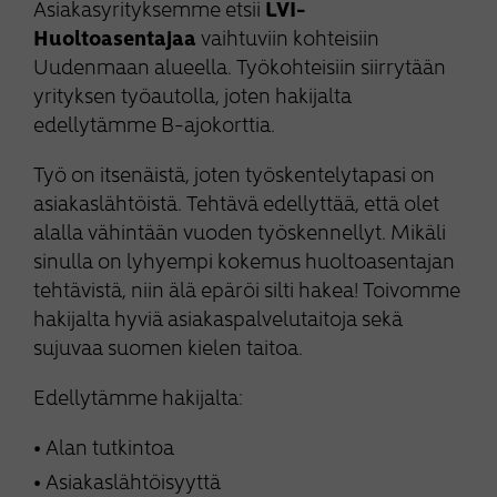
Asiakasyrityksemme etsii
LVI-
Huoltoasentajaa
vaihtuviin kohteisiin
Uudenmaan alueella. Työkohteisiin siirrytään
yrityksen työautolla, joten hakijalta
edellytämme B-ajokorttia.
Työ on itsenäistä, joten työskentelytapasi on
asiakaslähtöistä. Tehtävä edellyttää, että olet
alalla vähintään vuoden työskennellyt. Mikäli
sinulla on lyhyempi kokemus huoltoasentajan
tehtävistä, niin älä epäröi silti hakea! Toivomme
hakijalta hyviä asiakaspalvelutaitoja sekä
sujuvaa suomen kielen taitoa.
Edellytämme hakijalta:
Alan tutkintoa
Asiakaslähtöisyyttä