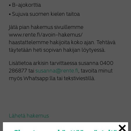
B-ajokorttia
Sujuva suomen kielen taitoa
Jätä pian hakemus sivuillemme
www.rente.fi/avoin-hakemus/
haastattelemme hakijoita koko ajan. Tehtävä
täytetään heti sopivan hakijan löytyessä.
Lisätietoa arkisin tarvittaessa susanna 0400
286877 tai
susanna@rente.fi
, tavoita minut
myös Whatsapp:lla tai tekstiviestillä.
Lähetä hakemus