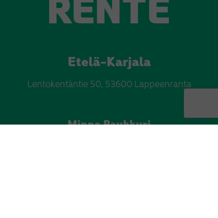
Etelä-Karjala
Lentokentäntie 50, 53600 Lappeenranta
Minna Peuhkuri
p.
045 166 6662
minna.peuhkuri@rente.fi
Satu Heiniluoto