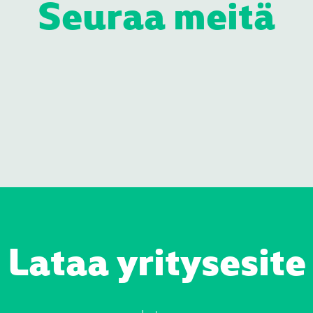
Seuraa meitä
Lataa yritysesite