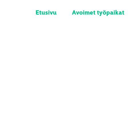
Etusivu
Avoimet työpaikat
kkuna/Oviasentaj