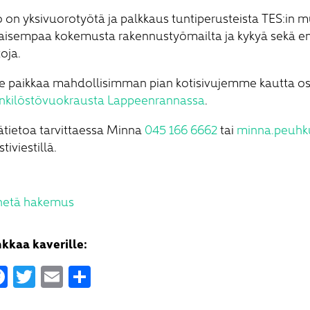
 on yksivuorotyötä ja palkkaus tuntiperusteista TES:in 
kaisempaa kokemusta rakennustyömailta ja kykyä sekä e
toja.
e paikkaa mahdollisimman pian kotisivujemme kautta o
nkilöstövuokrausta Lappeenrannassa
.
ätietoa tarvittaessa Minna
045 166 6662
tai
minna.peuhku
stiviestillä.
hetä hakemus
nkkaa kaverille:
Facebook
Twitter
Email
Share