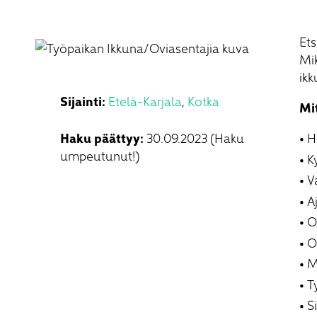
Ets
Mik
ikk
Sijainti:
Etelä-Karjala
,
Kotka
Mi
Haku päättyy:
30.09.2023 (Haku
H
umpeutunut!)
K
V
A
O
O
M
T
S