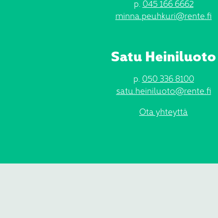
p.
045 166 6662
minna.peuhkuri@rente.fi
Satu Heiniluoto
p.
050 336 8100
satu.heiniluoto@rente.fi
Ota yhteyttä