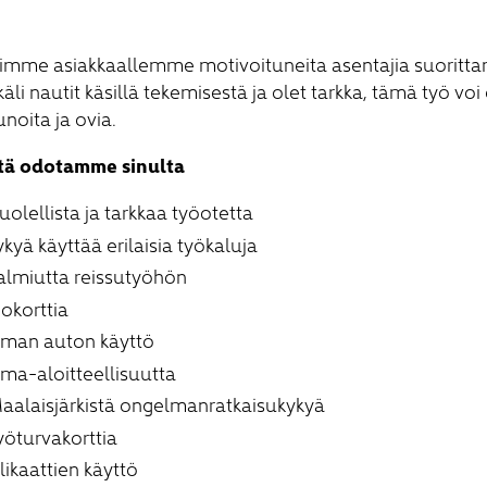
imme asiakkaallemme motivoituneita asentajia suorittam
äli nautit käsillä tekemisestä ja olet tarkka, tämä työ vo
unoita ja ovia.
tä odotamme sinulta
uolellista ja tarkkaa työotetta
ykyä käyttää erilaisia työkaluja
almiutta reissutyöhön
jokorttia
man auton käyttö
ma-aloitteellisuutta
aalaisjärkistä ongelmanratkaisukykyä
yöturvakorttia
ilikaattien käyttö