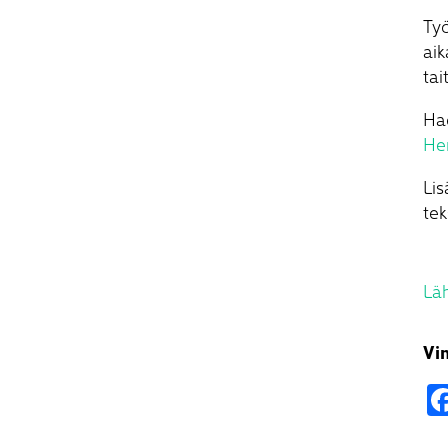
Työ
ai
tai
Ha
He
Lis
tek
Lä
Vi