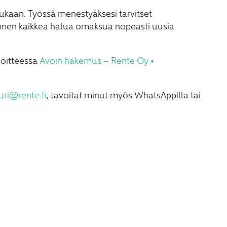
mukaan. Työssä menestyäksesi tarvitset
nnen kaikkea halua omaksua nopeasti uusia
soitteessa
Avoin hakemus – Rente Oy •
ri@rente.fi
, tavoitat minut myös WhatsAppilla tai