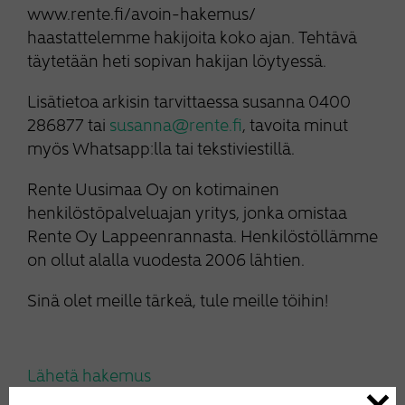
www.rente.fi/avoin-hakemus/
haastattelemme hakijoita koko ajan. Tehtävä
täytetään heti sopivan hakijan löytyessä.
Lisätietoa arkisin tarvittaessa susanna 0400
286877 tai
susanna@rente.fi
, tavoita minut
myös Whatsapp:lla tai tekstiviestillä.
Rente Uusimaa Oy on kotimainen
henkilöstöpalveluajan yritys, jonka omistaa
Rente Oy Lappeenrannasta. Henkilöstöllämme
on ollut alalla vuodesta 2006 lähtien.
Sinä olet meille tärkeä, tule meille töihin!
Lähetä hakemus