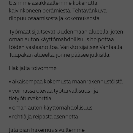
Etsimme asiakkaallemme kokenutta
kaivinkoneen perämiestä. Tehtävänkuva
riippuu osaamisesta ja kokemuksesta.
Työmaat sijaitsevat Uudenmaan alueella, joten
oman auton käyttömahdollisuus helpottaa
töiden vastaanottoa. Varikko sijaitsee Vantaalla
Tuupakan alueella, jonne pääsee julkisilla.
Hakijalta toivomme:
aikaisempaa kokemusta maanrakennustöistä
voimassa olevaa työturvallisuus- ja
tietyöturvakorttia
oman auton käyttömahdollisuus
rehtiä ja reipasta asennetta
Jätä pian hakemus sivuillemme