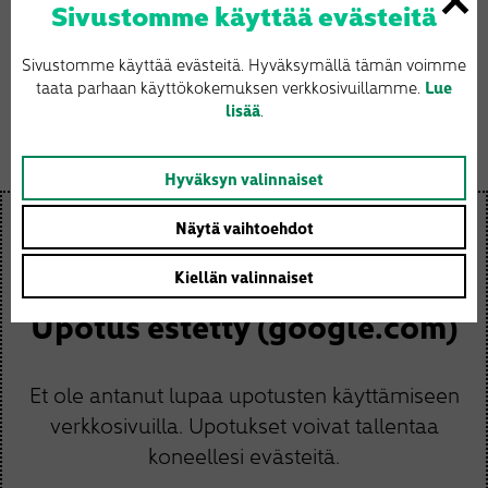
Sivustomme käyttää evästeitä
Vinkkaa kaverille:
Sivustomme käyttää evästeitä. Hyväksymällä tämän voimme
Facebook
Twitter
Email
Share
taata parhaan käyttökokemuksen verkkosivuillamme.
Lue
lisää
.
Hyväksyn valinnaiset
Näytä vaihtoehdot
Kiellän valinnaiset
Upotus estetty (google.com)
Et ole antanut lupaa upotusten käyttämiseen
verkkosivuilla. Upotukset voivat tallentaa
koneellesi evästeitä.