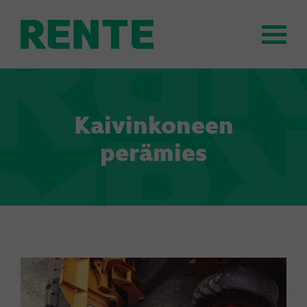
Kaivinkoneen
perämies