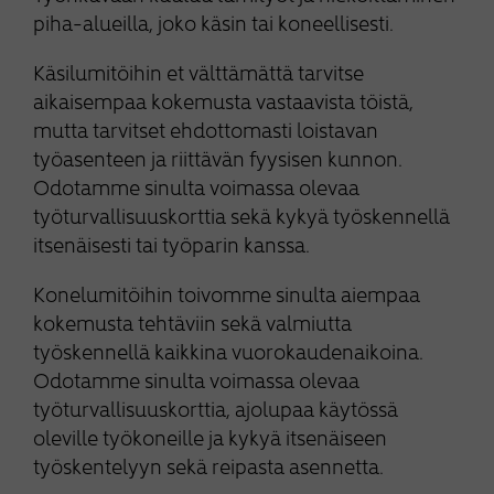
piha-alueilla, joko käsin tai koneellisesti.
Käsilumitöihin et välttämättä tarvitse
aikaisempaa kokemusta vastaavista töistä,
mutta tarvitset ehdottomasti loistavan
työasenteen ja riittävän fyysisen kunnon.
Odotamme sinulta voimassa olevaa
työturvallisuuskorttia sekä kykyä työskennellä
itsenäisesti tai työparin kanssa.
Konelumitöihin toivomme sinulta aiempaa
kokemusta tehtäviin sekä valmiutta
työskennellä kaikkina vuorokaudenaikoina.
Odotamme sinulta voimassa olevaa
työturvallisuuskorttia, ajolupaa käytössä
oleville työkoneille ja kykyä itsenäiseen
työskentelyyn sekä reipasta asennetta.