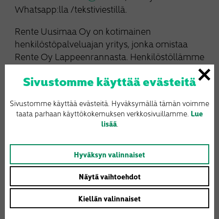
Whatsapp:lla /tekstiviestillä.
Rente Uusimaa Oy on kotimainen
henkilöstöpalveluajan yritys, jonka omistaa
Rente Oy Lappeenrannasta. Henkilöstöllämme
on ollut alalla vuodesta 2006 lähtien.
Sivustomme käyttää evästeitä
Sinä olet meille tärkeä, tule meille töihin!
Sivustomme käyttää evästeitä. Hyväksymällä tämän voimme
taata parhaan käyttökokemuksen verkkosivuillamme.
Lue
lisää
.
Lähetä hakemus
Hyväksyn valinnaiset
Vinkkaa kaverille:
Näytä vaihtoehdot
Facebook
Twitter
Email
Share
Kiellän valinnaiset