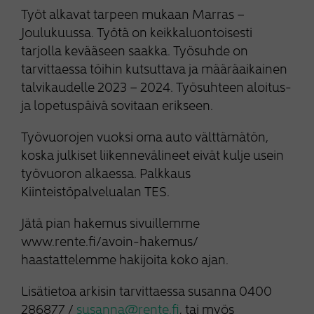
Työt alkavat tarpeen mukaan Marras –
Joulukuussa. Työtä on keikkaluontoisesti
tarjolla kevääseen saakka. Työsuhde on
tarvittaessa töihin kutsuttava ja määräaikainen
talvikaudelle 2023 – 2024. Työsuhteen aloitus-
ja lopetuspäivä sovitaan erikseen.
Työvuorojen vuoksi oma auto välttämätön,
koska julkiset liikennevälineet eivät kulje usein
työvuoron alkaessa. Palkkaus
Kiinteistöpalvelualan TES.
Jätä pian hakemus sivuillemme
www.rente.fi/avoin-hakemus/
haastattelemme hakijoita koko ajan.
Lisätietoa arkisin tarvittaessa susanna 0400
286877 /
susanna@rente.fi
, tai myös