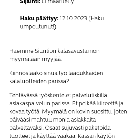
Sijainti:
Ei määritelty
Haku päättyy:
12.10.2023 (Haku
umpeutunut!)
Haemme Siuntion kalasavustamon
myymälään myyjää.
Kiinnostaako sinua työ laadukkaiden
kalatuotteiden parissa?
Tehtävässä työskentelet palvelutiskillä
asiakaspalvelun parissa. Et pelkää kiireettä ja
kovaa työtä. Myymälä on kovin suosittu, joten
päivääsi mahtuu monia asiakkaita
palveltavaksi. Osaat sujuvasti paketoida
tuotteet ja käyttää vaakaa. Kassan käytön